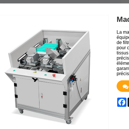
Mac
La ma
équipe
de fil
pour c
tissu
précis
élémen
garant
précis
F