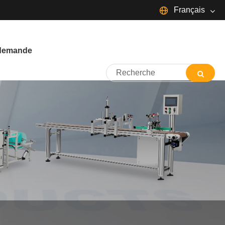
Français
English
Español
Português
 demande
Français
Deutsch
日本語
Italiano
Nederlands
ภาษาไทย
Svenska
magyar
한국어
বাংলা ভাষার
Dansk
Suomi
Pilipino
Türkçe
Gaeilge
Indonesia
Norsk‎
تمل
ελληνικά
український
Javanese