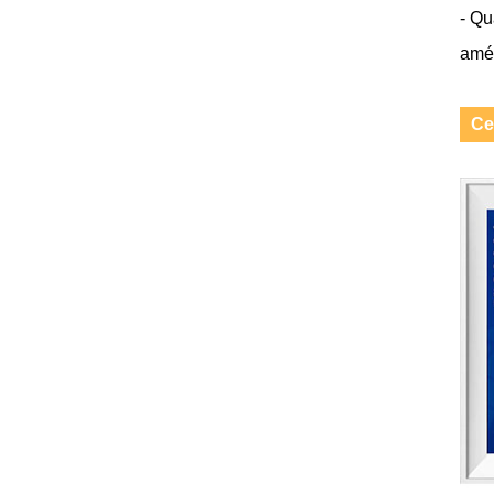
- Qu
amél
Ce