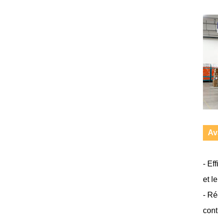
Av
- Ef
et l
- Ré
cont