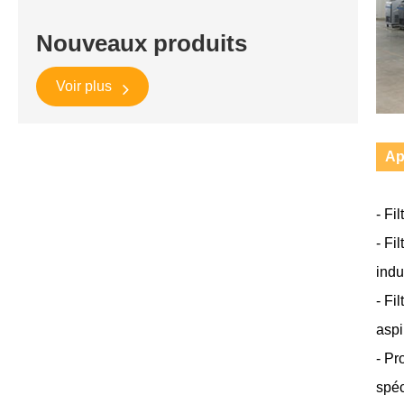
Nouveaux produits
Voir plus
Ap
- Fi
- Fi
indu
- Fi
aspi
- Pr
spéc