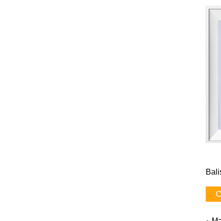
Bali
C
Ma