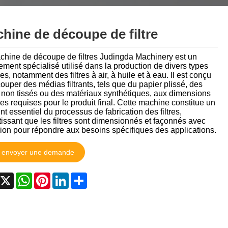
தமிழ்
తెలుగు
नेपाली
hine de découpe de filtre
български
ລາວ
Latine
chine de découpe de filtres Judingda Machinery est un
Euskal
Azərbaycan
ment spécialisé utilisé dans la production de divers types
Slovenský jazyk
tres, notamment des filtres à air, à huile et à eau. Il est conçu
Lietuvos
Eesti Keel
Română
ouper des médias filtrants, tels que du papier plissé, des
s non tissés ou des matériaux synthétiques, aux dimensions
es requises pour le produit final. Cette machine constitue un
मराठी
Srpski језик
t essentiel du processus de fabrication des filtres,
issant que les filtres sont dimensionnés et façonnés avec
ion pour répondre aux besoins spécifiques des applications.
envoyer une demande
acebook
X
WhatsApp
Pinterest
LinkedIn
Share