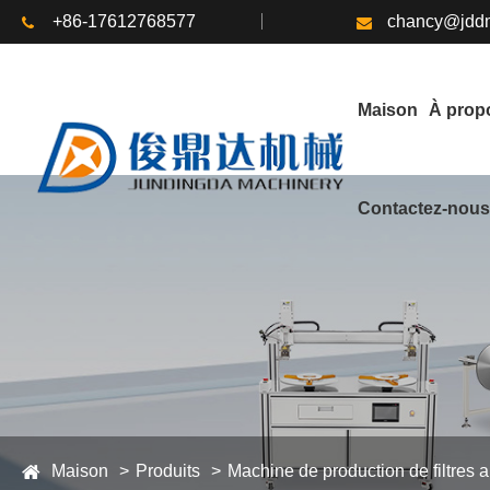
+86-17612768577
chancy@jddm
Maison
À prop
Contactez-nou
Maison
Produits
Machine de production de filtres 