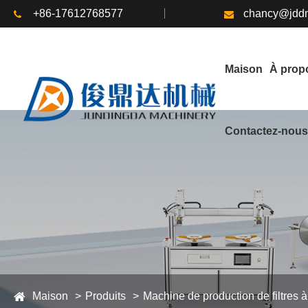
+86-17612768577
chancy@jddm
Maison
À prop
Contactez-nou
Maison
Produits
Machine de production de filtres à