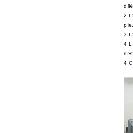
diff
2. L
plie
3. L
4. L
n'es
4. C