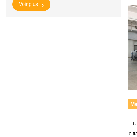
Voir plus
Ma
1. L
le t