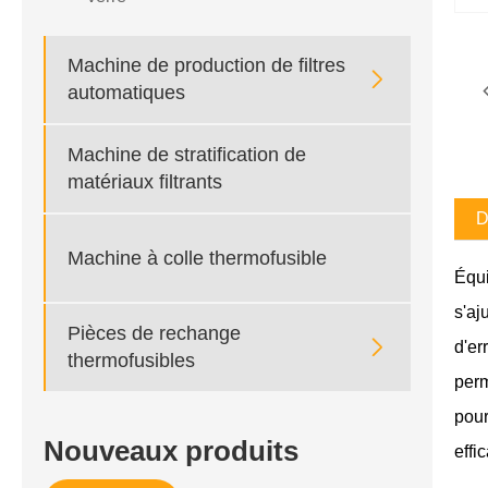
Machine de production de filtres

automatiques
Machine de stratification de
matériaux filtrants
D
Machine à colle thermofusible
Équi
s'aj
Pièces de rechange

d'er
thermofusibles
perm
pour
Nouveaux produits
effi