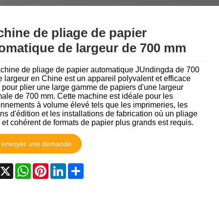
தமிழ்
తెలుగు
नेपाली
hine de pliage de papier
български
ລາວ
Latine
omatique de largeur de 700 mm
Euskal
Azərbaycan
Slovenský jazyk
chine de pliage de papier automatique JUndingda de 700
largeur en Chine est un appareil polyvalent et efficace
Lietuvos
Eesti Keel
Română
 pour plier une large gamme de papiers d'une largeur
ale de 700 mm. Cette machine est idéale pour les
मराठी
Srpski језик
onnements à volume élevé tels que les imprimeries, les
s d'édition et les installations de fabrication où un pliage
 et cohérent de formats de papier plus grands est requis.
envoyer une demande
acebook
X
WhatsApp
Pinterest
LinkedIn
Share