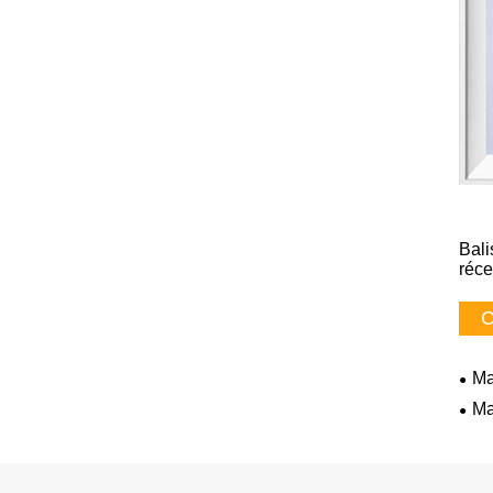
Bali
réce
C
Ma
Ma