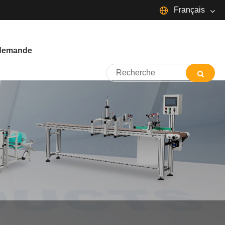
Français
English
Español
Português
 demande
Français
Deutsch
日本語
Italiano
Nederlands
ภาษาไทย
Svenska
magyar
한국어
বাংলা ভাষার
Dansk
Suomi
Pilipino
Türkçe
Gaeilge
Indonesia
Norsk‎
تمل
ελληνικά
український
Javanese