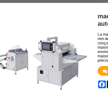
mac
aut
La ma
mm de 
conçu
maxim
envir
maison
précis
F