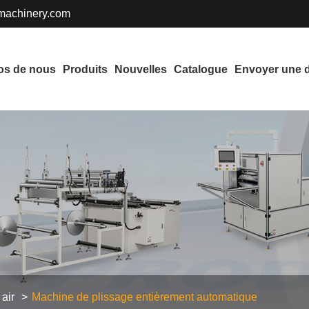
achinery.com
os de nous
Produits
Nouvelles
Catalogue
Envoyer une
s
 air
Machine de plissage entièrement automatique